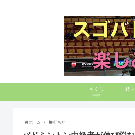
もくじ
技マ
Menu
ホーム
打ち方
バドミントン中級者が伸び悩む