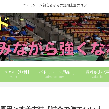
バドミントン初心者からの短期上達のコツ
ニュアル【無料】
バドミントン用品
読者さまの声
Present
Badminton Item
Evaluation
原因と改善方法【試合で勝てない人