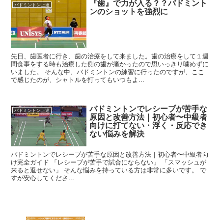
『歯』で力が入る？？バドミント
バドミントン上達
ンのショットを強烈に
先日、歯医者に行き、歯の治療をして来ました。歯の治療をして１週
間食事をする時も治療した側の歯が痛かったので思いっきり噛めずに
いました。 そんな中、バドミントンの練習に行ったのですが、ここ
で感じたのが、シャトルを打ってもいつもよ...
バドミントンでレシーブが苦手な
バドミントン上達
原因と改善方法｜初心者〜中級者
向けに打てない・浮く・反応でき
ない悩みを解決
バドミントンでレシーブが苦手な原因と改善方法｜初心者〜中級者向
け完全ガイド 「レシーブが苦手で試合にならない」 「スマッシュが
来ると返せない」 そんな悩みを持っている方は非常に多いです。 で
すが安心してくださ...