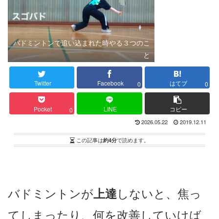
バドミントンで追い込まれた時やる３つのこ
と
Twitter
Facebook
はてブ
0
0
Pocket
LINE
コピー
0
2026.05.22
2019.12.11
この記事は
約4分
で読めます。
バドミントンが
しないと、焦っ
上達
てしまったり、何を改善していけば