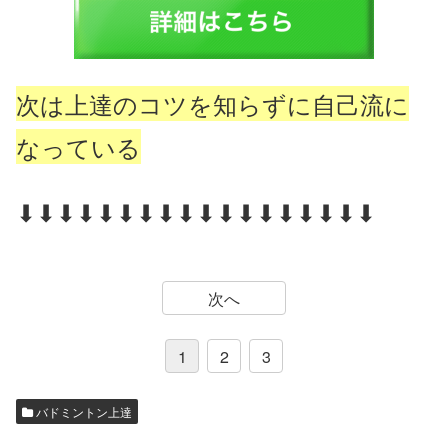
次は上達のコツを知らずに自己流に
なっている
⬇⬇⬇⬇⬇⬇⬇⬇⬇⬇⬇⬇⬇⬇⬇⬇⬇⬇
次へ
1
2
3
バドミントン上達