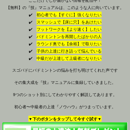
【無料】の『技』マニュアルは、このような人に向いています。
✔️
初心者でも【すぐに】強くなりたい
✔️
スマッシュで【床に穴】をあけたい
✔️
フットワークを【より速く】したい
✔️
バドミントンを再開したばかりの人
✔️
ラウンド奥でも【余裕】で取りたい
✔️
子供の上達に行き詰って悩んでいる
✔️
中級だが上達して上級者になりたい
スゴバドにバドミントンの悩みを打ち明けてくれた声です
その集大成を『技』マニュアルに集録していきました。
9つのショット別にしてわかりやすく解説してあります。
初心者〜中級者の上達『ノウハウ』がつまっています。
▼下のボタンをタップして今すぐ試す▼