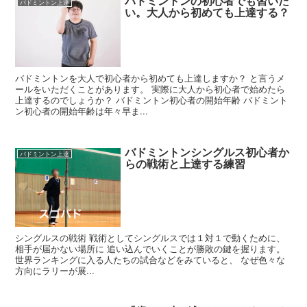
バドミントンの初心者でも習いた
バドミントン上達
い。大人から初めても上達する？
バドミントンを大人で初心者から初めても上達しますか？ と言うメ
ールをいただくことがあります。 実際に大人から初心者で始めたら
上達するのでしょうか？ バドミントン初心者の開始年齢 バドミント
ン初心者の開始年齢は年々早ま...
バドミントンシングルス初心者か
バドミントン上達
らの戦術と上達する練習
シングルスの戦術 戦術としてシングルスでは１対１で動くために、
相手が届かない場所に 追い込んでいくことが勝敗の鍵を握ります。
世界ランキングに入る人たちの試合などをみていると、 なぜ色々な
方向にラリーが展...