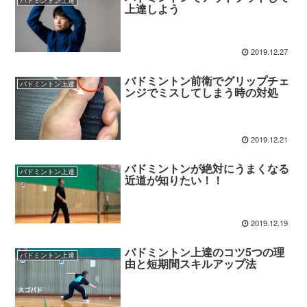
上達しよう
2019.12.27
バドミントン前衛でグリップチェ
バドミントン上達
ンジでミスしてしまう時の対処
2019.12.21
バドミントンが絶対にうまくなる
バドミントン上達
近道が知りたい！！
2019.12.19
バドミントン上達のコツ5つの理
バドミントン上達
由と短期間スキルアップ法