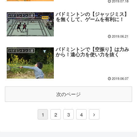
2019.07.18
バドミントンの【ジャッジミス】
バドミントン上達
を無くして、ゲームを有利に！
2019.06.21
バドミントンで【空振り】は力み
バドミントン上達
から！遠心力を使い力を抜く
2019.06.07
次のページ
1
2
3
4