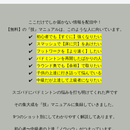
ここだけでしか届かない情報を配信中！
【無料】の『技』マニュアルは、このような人に向いています。
✔️
初心者でも【すぐに】強くなりたい
✔️
スマッシュで【床に穴】をあけたい
✔️
フットワークを【より速く】したい
✔️
バドミントンを再開したばかりの人
✔️
ラウンド奥でも【余裕】で取りたい
✔️
子供の上達に行き詰って悩んでいる
✔️
中級だが上達して上級者になりたい
スゴバドにバドミントンの悩みを打ち明けてくれた声です
その集大成を『技』マニュアルに集録していきました。
9つのショット別にしてわかりやすく解説してあります。
初心者〜中級者の上達『ノウハウ』がつまっています。