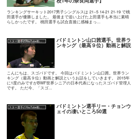
校1年の奈良岡選手】
ランキングサーキット2017男子シングルスは 21−5 14-21 21-19 で桃
田選手が優勝しました。 最後まで追い上げた上田選手も本当に素晴
らしかったです。 桃田選手も試合直後に感極まっ...
バドミントン山口茜選手。世界ラ
スター選手のYouTube動画集
ンキング（最高９位）動画と解説
こんにちは、スゴバドです。 今回はバドミントン山口茜。世界ラン
キング（最高９位）動画と解説というお話をしていきます。 2015年
に1度のみですがBWF世界シニアの日本代表になったスゴバド管理人
です。 ただ今、「スゴ...
バドミントン選手リー・チョンウ
スター選手のYouTube動画集
ェイの凄いところ50選