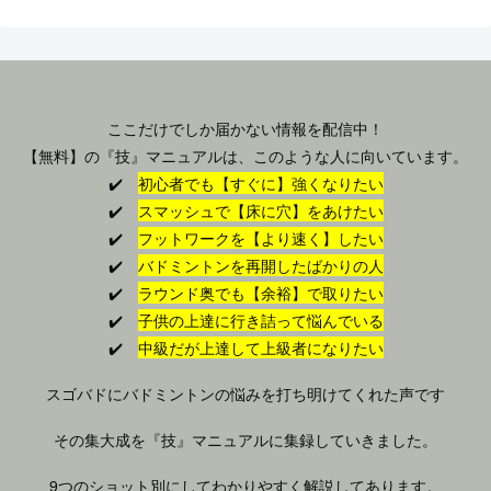
ここだけでしか届かない情報を配信中！
【無料】の『技』マニュアルは、このような人に向いています。
✔️
初心者でも【すぐに】強くなりたい
✔️
スマッシュで【床に穴】をあけたい
✔️
フットワークを【より速く】したい
✔️
バドミントンを再開したばかりの人
✔️
ラウンド奥でも【余裕】で取りたい
✔️
子供の上達に行き詰って悩んでいる
✔️
中級だが上達して上級者になりたい
スゴバドにバドミントンの悩みを打ち明けてくれた声です
その集大成を『技』マニュアルに集録していきました。
9つのショット別にしてわかりやすく解説してあります。