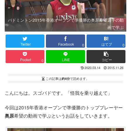
バドミントン2015年香港オープンで準優勝の奥原希望選手の動
画で学ぶ
Twitter
Facebook
はてブ
0
0
Pocket
LINE
コピー
0
2020.03.14
2015.11.26
この記事は
約4分
で読めます。
こんにちは。スゴバドです。「怪我を乗り越えて」
今回は2015年香港オープンで準優勝のトッププレーヤー
奥原
希望の動画で学ぶというお話をしていきます。