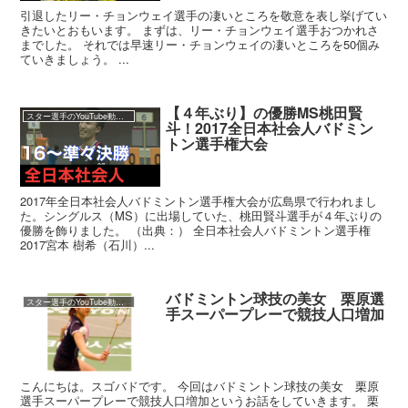
引退したリー・チョンウェイ選手の凄いところを敬意を表し挙げてい
きたいとおもいます。 まずは、リー・チョンウェイ選手おつかれさ
までした。 それでは早速リー・チョンウェイの凄いところを50個み
ていきましょう。 ...
【４年ぶり】の優勝MS桃田賢
スター選手のYouTube動画集
斗！2017全日本社会人バドミン
トン選手権大会
2017年全日本社会人バドミントン選手権大会が広島県で行われまし
た。シングルス（MS）に出場していた、桃田賢斗選手が４年ぶりの
優勝を飾りました。 （出典：） 全日本社会人バドミントン選手権
2017宮本 樹希（石川）...
バドミントン球技の美女 栗原選
スター選手のYouTube動画集
手スーパープレーで競技人口増加
こんにちは。スゴバドです。 今回はバドミントン球技の美女 栗原
選手スーパープレーで競技人口増加というお話をしていきます。 栗