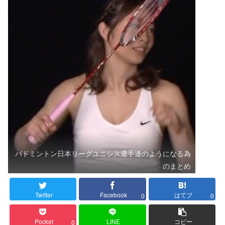
バドミントン日本リーグユニシス選手達のようになる為
のまとめ
Twitter
Facebook
はてブ
0
0
Pocket
LINE
コピー
0