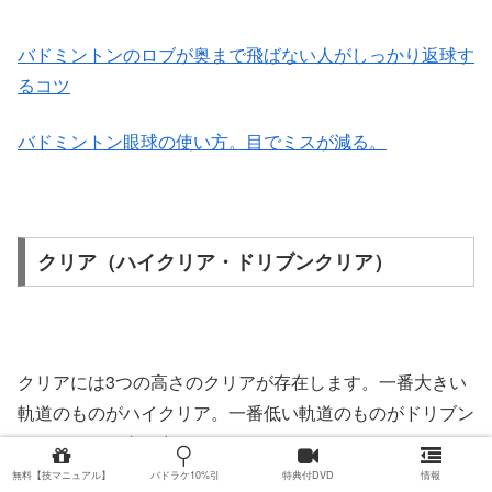
バドミントンのロブが奥まで飛ばない人がしっかり返球す
るコツ
バドミントン眼球の使い方。目でミスが減る。
クリア（ハイクリア・ドリブンクリア）
クリアには3つの高さのクリアが存在します。一番大きい
軌道のものがハイクリア。一番低い軌道のものがドリブン
クリア。その真ん中がクリアです。
無料【技マニュアル】
バドラケ10%引
特典付DVD
情報