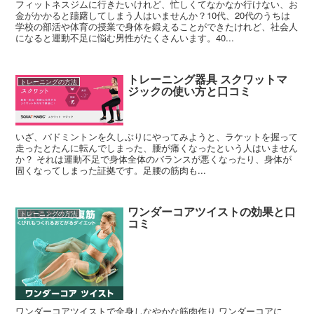
フィットネスジムに行きたいけれど、忙しくてなかなか行けない、お
金がかかると躊躇してしまう人はいませんか？10代、20代のうちは
学校の部活や体育の授業で身体を鍛えることができたけれど、社会人
になると運動不足に悩む男性がたくさんいます。40...
トレーニング器具 スクワットマ
トレーニングの方法
ジックの使い方と口コミ
いざ、バドミントンを久しぶりにやってみようと、ラケットを握って
走ったとたんに転んでしまった、腰が痛くなったという人はいません
か？ それは運動不足で身体全体のバランスが悪くなったり、身体が
固くなってしまった証拠です。足腰の筋肉も...
ワンダーコアツイストの効果と口
トレーニングの方法
コミ
ワンダーコアツイストで全身しなやかな筋肉作り ワンダーコアに