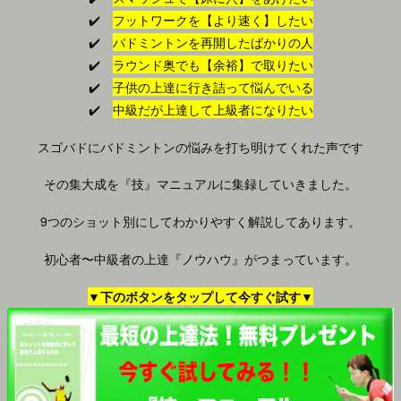
✔️
フットワークを【より速く】したい
✔️
バドミントンを再開したばかりの人
✔️
ラウンド奥でも【余裕】で取りたい
✔️
子供の上達に行き詰って悩んでいる
✔️
中級だが上達して上級者になりたい
スゴバドにバドミントンの悩みを打ち明けてくれた声です
その集大成を『技』マニュアルに集録していきました。
9つのショット別にしてわかりやすく解説してあります。
初心者〜中級者の上達『ノウハウ』がつまっています。
▼下のボタンをタップして今すぐ試す▼