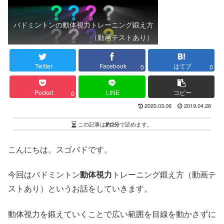
バドミントンの動体視力トレーニング鍛え方
（動画テストあり）
Twitter
Facebook
はてブ
0
0
Pocket
LINE
コピー
0
2020.03.06
2019.04.26
この記事は
約2分
で読めます。
こんにちは。スゴバドです。
今回はバドミントン
動体視力
トレーニング鍛え方（動画テ
ストあり）というお話をしていきます。
動体視力を鍛えていくことで広い範囲を目線を動かさずに