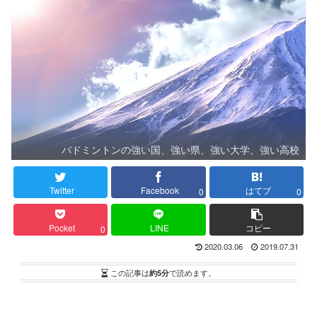
バドミントンの強い国、強い県、強い大学、強い高校
Twitter
Facebook
はてブ
0
0
Pocket
LINE
コピー
0
2020.03.06
2019.07.31
この記事は
約5分
で読めます。