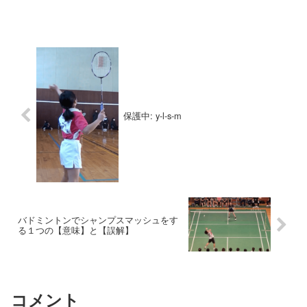
保護中: y-l-s-m
バドミントンでシャンプスマッシュをす
る１つの【意味】と【誤解】
コメント