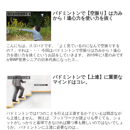
バドミントンで【空振り】は力み
バドミントン上達
から！遠心力を使い力を抜く
こんにちは。スゴバドです。「よく見ているのになんで空振りする
の？」それは・・・ 今回はバドミントンで空振りは力みから！遠心
力を使い力を抜くというお話をしていきます。 2015年に1度のみです
がBWF世界シニアの日本代表になったス...
バドミントンで【上達】に重要な
バドミントン上達
マインドはコレ。
バドミントンでは1つのことを行えば上達するか？といえば残念なが
ら上達しません。 例えば、フットワークが誰よりも早くても、ショ
ットがしっかりと返球できなければ勝つ事も難しいのではないでしょ
うか。 バドミントンに上達に必要なのは...