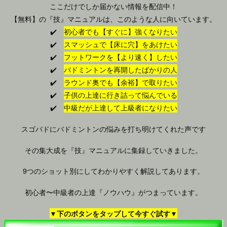
ここだけでしか届かない情報を配信中！
【無料】の『技』マニュアルは、このような人に向いています。
✔️
初心者でも【すぐに】強くなりたい
✔️
スマッシュで【床に穴】をあけたい
✔️
フットワークを【より速く】したい
✔️
バドミントンを再開したばかりの人
✔️
ラウンド奥でも【余裕】で取りたい
✔️
子供の上達に行き詰って悩んでいる
✔️
中級だが上達して上級者になりたい
スゴバドにバドミントンの悩みを打ち明けてくれた声です
その集大成を『技』マニュアルに集録していきました。
9つのショット別にしてわかりやすく解説してあります。
初心者〜中級者の上達『ノウハウ』がつまっています。
▼下のボタンをタップして今すぐ試す▼