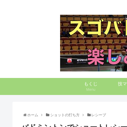
もくじ
技マ
Menu
ホーム
ショットの打ち方
レシーブ
バドミントンでショートレシ