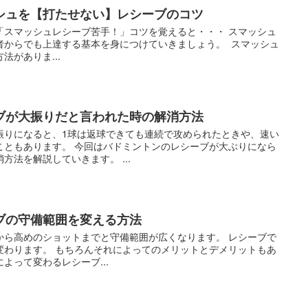
シュを【打たせない】レシーブのコツ
「スマッシュレシーブ苦手！」コツを覚えると・・・ スマッシュ
者からでも上達する基本を身につけていきましょう。 スマッシュ
がありま...
ブが大振りだと言われた時の解消方法
振りになると、1球は返球できても連続で攻められたときや、速い
こともあります。 今回はバドミントンのレシーブが大ぶりになら
方法を解説していきます。 ...
ブの守備範囲を変える方法
から高めのショットまでと守備範囲が広くなります。 レシーブで
変わります。 もちろんそれによってのメリットとデメリットもあ
よって変わるレシーブ...