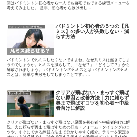
回はバドミントン初心者から一人でも自宅でもできる練習メニューを
考えてみました。 是非、初心者から抜け出し...
バドミントン初心者の５つの【凡
バドミントン初心者練習メニュー
ミス】の多い人が失敗しない・減
らす方法
バドミントンで凡ミスしたくないですよね。なぜ凡ミスは起きてしま
うのでしょうか。凡ミスを減らして、『なぜ？』『どうして？』から
解放されましょう。 バドミントンの凡ミスとは バドミントンの凡ミ
スとは、簡単な失敗をしてしまうことです。...
クリアが飛ばない・まっすぐ飛ば
BasicBadminton
ない原因と改善方法｜力に頼らず
奥まで飛ばすコツを初心者〜中級
者向けに解説
クリアが飛ばない・まっすぐ飛ばない原因を初心者〜中級者向けに解
説。力に頼らず奥まで飛ばすための打点・フォーム・タイミングのコ
ツや、すぐにできる練習方法まで分かりやすく紹介。ラリーを安定さ
せたい方は必見です。試合で使える考え方や改善ポイントも具体的に