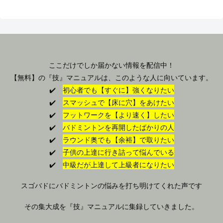
ここだけでしか届かない情報を配信中！
【無料】の『技』マニュアルは、このような人に向いています。
✔️
初心者でも【すぐに】強くなりたい
✔️
スマッシュで【床に穴】をあけたい
✔️
フットワークを【より速く】したい
✔️
バドミントンを再開したばかりの人
✔️
ラウンド奥でも【余裕】で取りたい
✔️
子供の上達に行き詰って悩んでいる
✔️
中級だが上達して上級者になりたい
スゴバドにバドミントンの悩みを打ち明けてくれた声です
その集大成を『技』マニュアルに集録していきました。