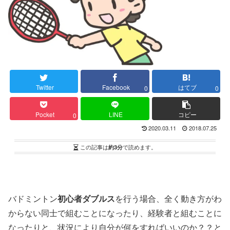
Twitter
Facebook
はてブ
0
0
Pocket
LINE
コピー
0
2020.03.11
2018.07.25
この記事は
約3分
で読めます。
バドミントン
初心者ダブルス
を行う場合、全く動き方がわ
からない同士で組むことになったり、経験者と組むことに
なったりと、状況により自分が何をすればいいのか？？と